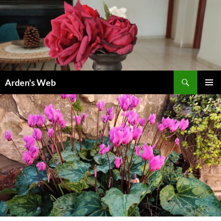
Skip
to
content
Search
Arden's Web
PRIMAR
MENU