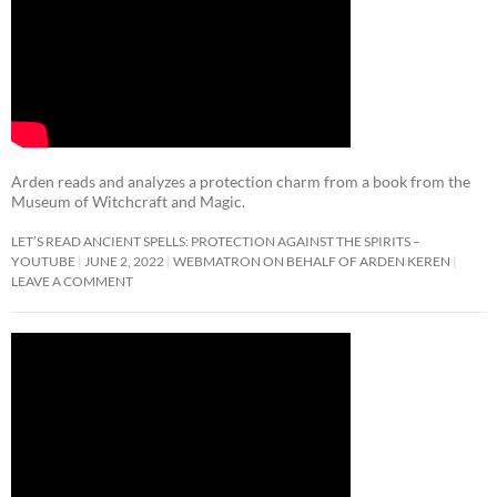
Arden reads and analyzes a protection charm from a book from the
Museum of Witchcraft and Magic.
LET’S READ ANCIENT SPELLS: PROTECTION AGAINST THE SPIRITS –
YOUTUBE
JUNE 2, 2022
WEBMATRON ON BEHALF OF ARDEN KEREN
LEAVE A COMMENT