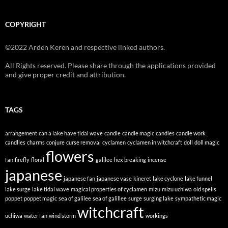
COPYRIGHT
©2022 Arden Keren and respective linked authors.
All Rights reserved. Please share through the applications provided
and give proper credit and attribution.
TAGS
arrangement
can a lake have tidal wave
candle
candle magic
candles
candle work
candlles
charms
conjure
curse removal
cyclamen
cyclamen in witchcraft
doll
doll magic
flowers
fan
firefly
floral
galilee
hex breaking
incense
japanese
japanese fan
japanese vase
kineret
lake cyclone
lake funnel
lake surge
lake tidal wave
magical properties of cyclamen
mizu
mizu uchiwa
old spells
poppet
poppet magic
sea of galilee
sea of galillee
surge
surging lake
sympathetic magic
witchcraft
uchiwa
water fan
wind storm
workings