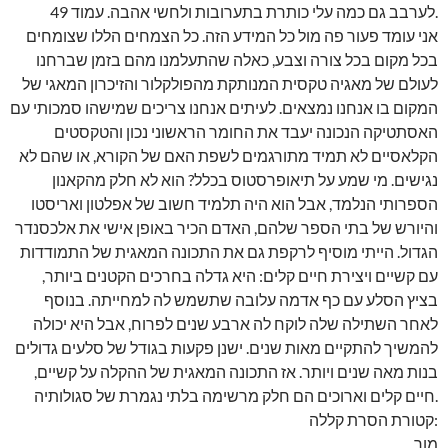
לערבב גם כמה עלי כותרת בתערובות ולחשי אהבה. עמוד 49.
אני עומד פעור פה מול כל המידע הזה. כל הצמחים הללו שצומחים
בכל מקום בכל צורה וצבע, כאלה שהתעלמנו מהם בזמן שברחנו
לעולם של מאגיה טקסית המנותקת מהפולקלור והזיכרון המאגי של
המקום בו אנחנו נמצאים. לעיתים אנחנו צריכים שמישהו סמכותי עם
האסתטיקה הנכונה יעבד את החומר הראשוני נכון והטקסטים
הקלאסיים לא תמיד מתורגמים לשפת האם של הקורא, או שהם לא
נגישים. מי שמע על תיאופרסטוס בכלל? הוא לא חלק מהקאנון
הספרותי הנלמד, אבל הוא היה תלמיד חשוב של אפלטון ואריסטו
והיורש של בתי הספר שלהם, האדם הכיר באופן אישי את אלכסנדר
הגדול. הייתי מוסיף לרקפת גם את התכונה המאגית של התמודדות
עם קשיים ויצירת חיים קלים: היא גדלה בחרכים הקטנים ביותר,
בציץ הסלע עם כף אדמה עלובה שתשמש לה למחייתה. בנוסף
לאחר השתילה שלה לוקח לה ארבע שנים לפרוח, אבל היא יכולה
להמשיך להתקיים מאות שנים. ישנן פקעות בגודל של סלעים גדולים
בנות מאה שנים ויותר. אז התכונה המאגית של ההקלה על קשיים,
חיים קלים וארוכים הם חלק מרשימה בלתי נגמרת של סגולותיה.
קטורת הסרת קללה:
מור