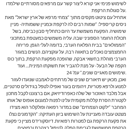
לשימוש פנימי אני קורא ליצור קשר עם מרפאים מסורתיים שילמדו
על סגולות הרקפת.
אתחיל עם ציטוט מקסים מתוך “צמחי מרפא של ארץ ישראל” מאת
ניסים קריספיל: “שמות רבים לה לרקפת וכמניין ששמותיה- מניין
שימושיה. הפקעת משמשת עד היום כתחליף סבון כביסה, בשל
תכולת החומר הספוניני שבה. עליה משמשים כמעטפת במתכוני
“הממולאים” בבית הפלאח הערבי, בדומה לעלי הגפן. פריחה
החמצמצים נאכלים בתאווה רבה, על עוקציהם. הנשים במגזר
הערבי מוהלת בחשאי אבקה, שהופכה מפקעת הרקפת, בתוך כוס
הקפה של הבעל- על מנת להגביר את תשוקתו המינית… ועוד
שימושים מאגיים שונים.” עמ’ 24.
ואכן, מכאן יש תיאורים שונים של מרתחים לאמבט שנועדו לעזור
למנוע ולרפא פטריות, זיהומים בעור ואפילו לטפל בגידולים סרטניים,
אבל מלבד האזכור של שלה כאפרודיזיאק, אם ברצוננו לקבל מתכון
לקטורת הסרת קללות מקומית עלינו לפנות למגנום אופוס של אותו
המחבר “ילקוט הצמחים” שם במדור רפואה ופולקלור הוא מצידו
מצטט עובדה מעניינת על השימוש ביוון העתיקה: “הקדמונים נצלו
את פקעת הרקפת גם למטרות רפואיות. דיוסקורידס מציין כי פקעת
הרקפת ממשמשת לגרימת הפלה, לטיפול בצהבת ובפצעים.