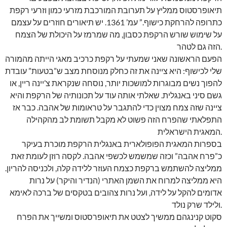
תיאופרסטוס ממליץ על תערובת המורכבת מזרעי כמון וזרעי רקפת
כתרופה להרחקת כישוף.” עמ’ 1361. יש תיאורים חוזרים על עצמם
על שימוש שורש הרקפת כסבון, מה שמרמז על היכולת של הצמח
הזה גם לטהר.
הפעם הראשונה שאני שמעתי על רקפת כרכיב מאגי הייתה מהמורה
שלי לכישוף: היא ציינה את זה כחלק מנוסחת מצב ש”בטעות” עובדת
להפוך נשים מבוגרות למושכות יותר, נוסחה שנקראת צ’יינה ריין, או
גשם סיני באנגלית. שאלתי אותה עוד על תכונותיה של הרקפת והיא
ציינה שזה צמח מצוין כדי להתגבר על טראומות של אהבה. כבר אז
התפלאתי שהפרח הזה פשוט לא מקבל תשומת לב מהקהילה
המאגית הישראלית.
בספרות המאגית הפופולארית באנגלית הרקפת מוכרת בעיקר
כ”פרח אהבה” וכזה שמשמש לכשפי אהבה. לקסה רוזן לעומת זאת
ממליצה להשתמש ברקפת כצמח העוזר ללידה קלה, ולכניסה להריון.
היא ממליצה למרוח את השמן האתרי (הנדיר והיקר) על נרות
אדומים להקל על לידה, ועל נרות צהובים בטקסים של ברכה לאימא
ולילד שרק נולד.
סקוט קנינגהם ממשיך לצטט את תיאופרסטוס ומשייך את הפרח