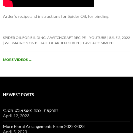
Arden’s recipe and instructions for Spider Oil, for binding.
SPIDER OIL FOR BINDING: A WITCHCRAFT RECIPE – YOUTUBE
JUNE 2, 2022
WEBMATRON ON BEHALF OF ARDEN KEREN
LEAVE A COMMENT
MORE VIDEOS
→
NEWEST POSTS
הרקפת: צמח מאגי אולטימטיבי?
April 12, 2023
More Floral Arrangements From 2022-2023
April 5, 2023