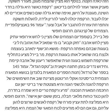
הזה לאלה הקטה. בנוסף הוא מציין שהצמח מגונן, מעורר תשוקה,
מעניק אושר ועוזר להילחם בדיכאון: “רקפת כאשר היא גדלה בחדר
השינה, מגוננת על הישן, ואיפה שהיא גדלה שום כשפים אכזריים לא
יוכלו לעבוד. הרקפת יכולה לעזור להריון ולידה, להעלות תשוקה
והתפרחת עוזרת להתגבר על אבל וצער.” עמוד 96 באנציקלופדיית
הצמחים של קנינגהם. תרגום חופשי.
פול ביירל, בקומפדיום הצמחים שלו מציין כי לחש אירופאי עתיק
מציין לחש אהבה “חזק וקבוע” בו מי שמאכיל את אהוב/ת ליבי
בעוגות שבהם נאפתה הרקפת- מושא הכישוף יתאהב בעוצמה
ולנצח בזה שהאכיל אותו בעוגות הרקפת. מר ביירל מציע כתחליף
שהרקפת תשמש בעוגה זוגית שתאפשר ריענון של אהבה קיימת
וחידוש נדרים בזמן חתונה ויקאנית וב”טקס הגדול”. עמוד 145.
בספר של טרדוול (חנות הספרים המאגית בלונדון) בנושא המאגיה
הצמחית כריסטינה אוקלי הרינגטון מציינת שוב את השימושים של
הרקפת להגנה ולכשפי הגנה והיא מצטטת שיר בריטי ישן עם
החכמה המאגית הנכונה: “פרע ורקפת טריים היא שמרה בחדרה,
להגן כנגד כוחות מלאכי חבלה, בזמן ששם ישן אישה”. תרגום חופשי.
היא ממליצה לתת עציץ פורח של רקפת לאנשים שרוצים להגן
עליהם, גם אם הם לא מודעים לכוח המאגי של הצמח. היא ממליצה